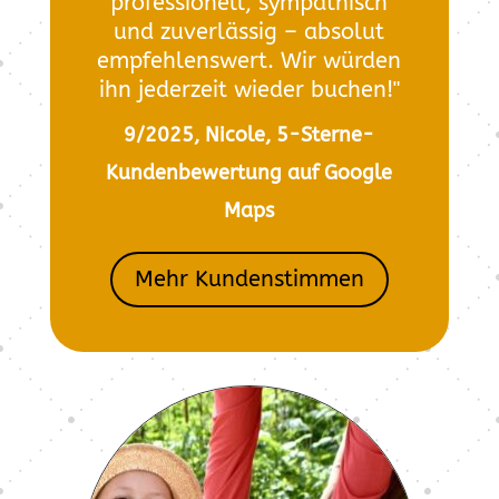
professionell, sympathisch
und zuverlässig – absolut
empfehlenswert. Wir würden
ihn jederzeit wieder buchen!"
9/2025, Nicole, 5-Sterne-
Kundenbewertung auf Google
Maps
Mehr Kundenstimmen