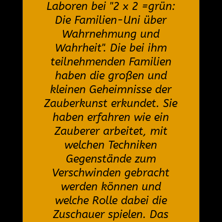
Laboren bei "2 x 2 =grün:
Die Familien-Uni über
Wahrnehmung und
Wahrheit". Die bei ihm
teilnehmenden Familien
haben die großen und
kleinen Geheimnisse der
Zauberkunst erkundet. Sie
haben erfahren wie ein
Zauberer arbeitet, mit
welchen Techniken
Gegenstände zum
Verschwinden gebracht
werden können und
welche Rolle dabei die
Zuschauer spielen. Das