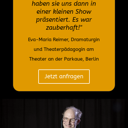
haben sie uns dann in
einer kleinen Show
präsentiert. Es war
zauberhaft!"
Eva-Maria Reimer, Dramaturgin
und Theaterpädagogin am
Theater an der Parkaue, Berlin
Jetzt anfragen