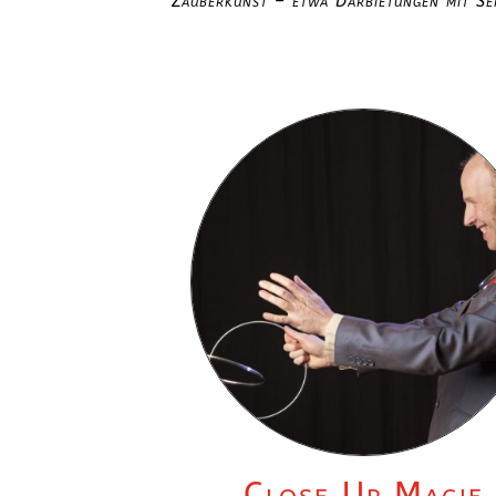
Zauberkunst – etwa Darbietungen mit Sei
Close Up Magie