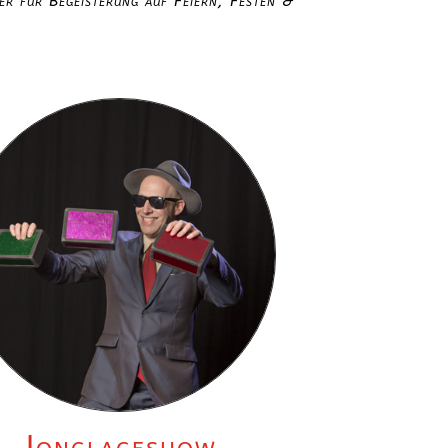
er für Begeisterung auf Feiern, Festen &
Jonglageshow