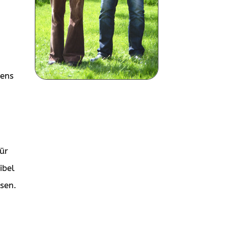
tens
für
ibel
ssen.