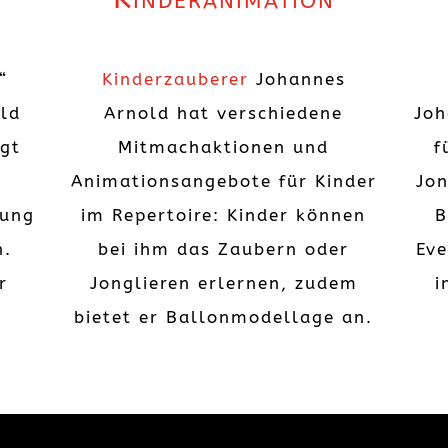
“
Kinderzauberer
Johannes
ld
Arnold hat verschiedene
Joh
rgt
Mitmachaktionen und
f
f
Animationsangebote für Kinder
Jon
rung
im Repertoire: Kinder können
B
n.
bei ihm das Zaubern oder
Eve
r
Jonglieren erlernen, zudem
i
bietet er Ballonmodellage an.