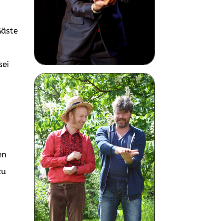
Gäste
sei
h
en
zu